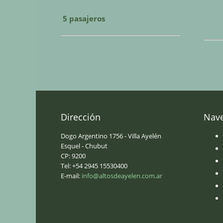
5 pasajeros
Dirección
Nav
Dogo Argentino 1756 - Villa Ayelén
Esquel - Chubut
CP: 9200
Tel: +54 2945 15530400
E-mail:
info@altosdeayelen.com.ar