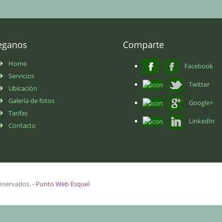
eganos
Comparte
Home
Facebook
Servicios
Twitter
Ubicación
Galería de fotos
Google+
Tarifas
LinkedIn
Contacto
eservados. -
Punto Web Esquel