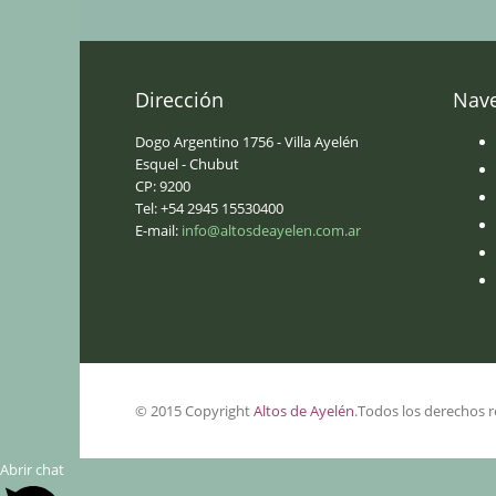
Baño
Dirección
Nav
Baño completo, secador de pelo.
Dogo Argentino 1756 - Villa Ayelén
Esquel - Chubut
CP: 9200
Tel: +54 2945 15530400
E-mail:
info@altosdeayelen.com.ar
© 2015 Copyright
Altos de Ayelén
.Todos los derechos r
Abrir chat